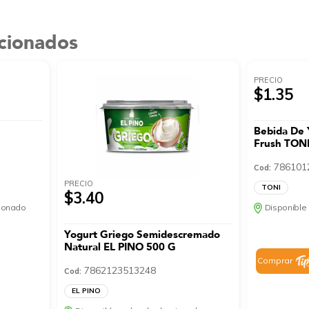
acionados
PRECIO
$1.35
Bebida De 
Frush TONI
786101
Cod:
PRECIO
TONI
$3.40
cionado
Disponible 
Yogurt Griego Semidescremado
Natural EL PINO 500 G
Comprar
7862123513248
Cod:
EL PINO