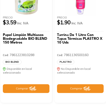
PRECIO
PRECIO
$3.59
$1.90
Inc. IVA
Inc. IVA
Papel Limpión Multiusos
Tarrina De 1 Litro Con
Biodegradable BIO BLEND
Tapas Térmicas PLASTRO X
150 Metros
10 Uds
7861223810288
7861136500160
Cod:
Cod:
BIO BLEND
PLASTRO
Disponible en local
No Disponible en local
seleccionado
seleccionado
Comprar
Comprar