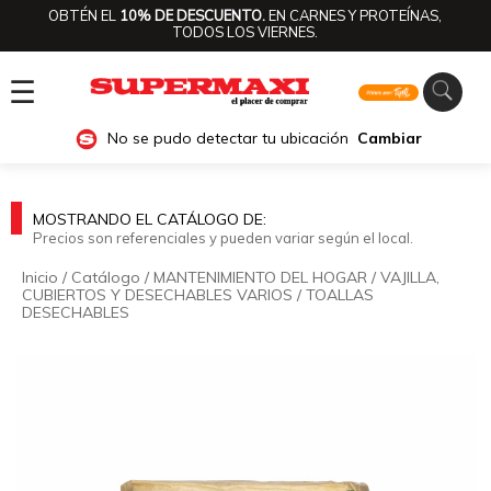
OBTÉN EL
10% DE DESCUENTO.
EN CARNES Y PROTEÍNAS,
TODOS LOS VIERNES.
☰
No se pudo detectar tu ubicación
Cambiar
MOSTRANDO EL CATÁLOGO DE:
Precios son referenciales y pueden variar según el local.
Inicio
/
Catálogo
/
MANTENIMIENTO DEL HOGAR
/
VAJILLA,
CUBIERTOS Y DESECHABLES VARIOS
/
TOALLAS
DESECHABLES
🔍