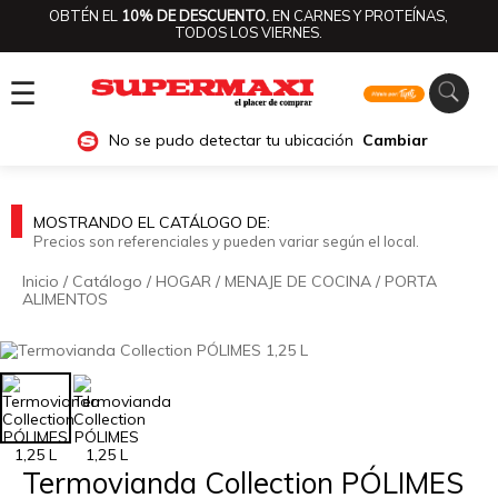
OBTÉN EL
10% DE DESCUENTO.
EN CARNES Y PROTEÍNAS,
TODOS LOS VIERNES.
☰
No se pudo detectar tu ubicación
Cambiar
MOSTRANDO EL CATÁLOGO DE:
Precios son referenciales y pueden variar según el local.
Inicio
/
Catálogo
/
HOGAR
/
MENAJE DE COCINA
/
PORTA
ALIMENTOS
🔍
Termovianda Collection PÓLIMES