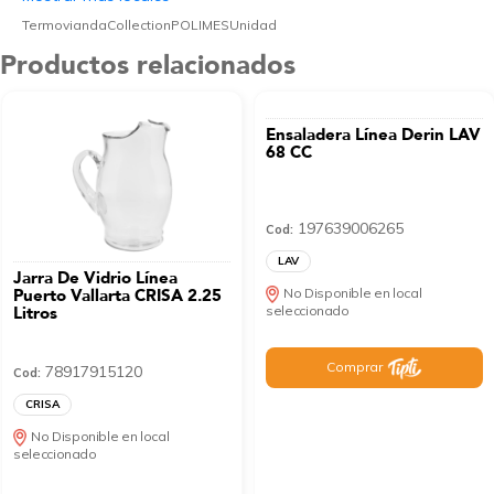
TermoviandaCollectionPOLIMESUnidad
Productos relacionados
Ensaladera Línea Derin LAV
68 CC
197639006265
Cod:
LAV
Jarra De Vidrio Línea
Puerto Vallarta CRISA 2.25
No Disponible en local
Litros
seleccionado
Comprar
78917915120
Cod:
CRISA
No Disponible en local
seleccionado