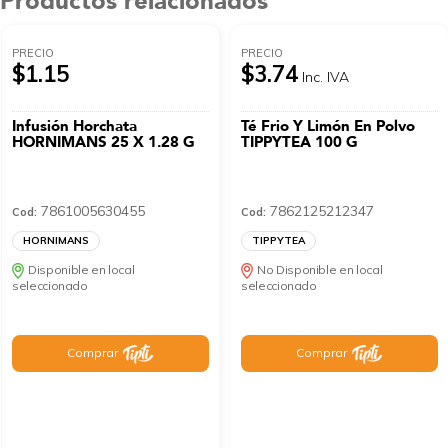
Productos relacionados
PRECIO
PRECIO
$1.15
$3.74
Inc. IVA
Infusión Horchata
Té Frio Y Limón En Polvo
HORNIMANS 25 X 1.28 G
TIPPYTEA 100 G
7861005630455
7862125212347
Cod:
Cod:
HORNIMANS
TIPPYTEA
Disponible en local
No Disponible en local
seleccionado
seleccionado
Comprar
Comprar