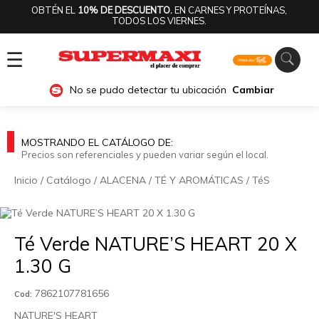
OBTÉN EL
10% DE DESCUENTO.
EN CARNES Y PROTEÍNAS,
TODOS LOS VIERNES.
☰
No se pudo detectar tu ubicación
Cambiar
MOSTRANDO EL CATÁLOGO DE:
Precios son referenciales y pueden variar según el local.
Inicio
/
Catálogo
/
ALACENA
/
TÉ Y AROMÁTICAS
/
TéS
🔍
Té Verde NATURE’S HEART 20 X
1.30 G
7862107781656
Cod:
NATURE'S HEART