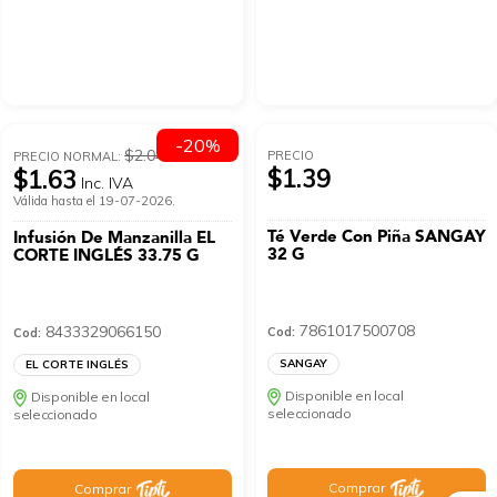
-20%
$2.04
PRECIO
PRECIO NORMAL:
$1.39
$1.63
Inc. IVA
Válida hasta el 19-07-2026.
Té Verde Con Piña SANGAY
Infusión De Manzanilla EL
32 G
CORTE INGLÉS 33.75 G
7861017500708
8433329066150
Cod:
Cod:
SANGAY
EL CORTE INGLÉS
Disponible en local
Disponible en local
seleccionado
seleccionado
Comprar
Comprar