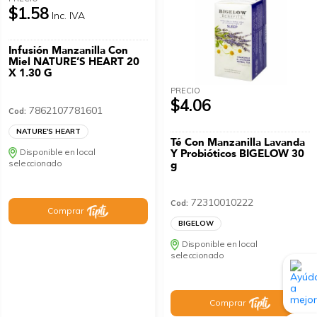
$1.58
Inc. IVA
Infusión Manzanilla Con
Miel NATURE’S HEART 20
X 1.30 G
PRECIO
$4.06
7862107781601
Cod:
NATURE'S HEART
Té Con Manzanilla Lavanda
Disponible en local
Y Probióticos BIGELOW 30
seleccionado
g
72310010222
Cod:
Comprar
BIGELOW
Disponible en local
seleccionado
Comprar