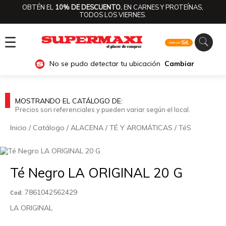
OBTÉN EL
10% DE DESCUENTO.
EN CARNES Y PROTEÍNAS,
TODOS LOS VIERNES.
☰
No se pudo detectar tu ubicación
Cambiar
MOSTRANDO EL CATÁLOGO DE:
Precios son referenciales y pueden variar según el local.
Inicio
/
Catálogo
/
ALACENA
/
TÉ Y AROMÁTICAS
/
TéS
🔍
Té Negro LA ORIGINAL 20 G
7861042562429
Cod:
LA ORIGINAL