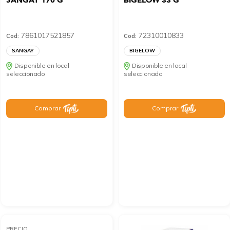
SANGAY 170 G
BIGELOW 33 G
7861017521857
72310010833
Cod:
Cod:
SANGAY
BIGELOW
Disponible en local
Disponible en local
seleccionado
seleccionado
Comprar
Comprar
PRECIO