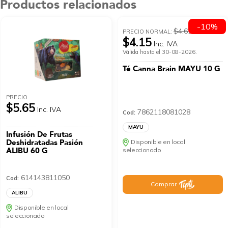
Productos relacionados
-10%
$4.61
PRECIO NORMAL:
$4.15
Inc. IVA
Válida hasta el 30-08-2026.
Té Canna Brain MAYU 10 G
PRECIO
$5.65
Inc. IVA
7862118081028
Cod:
MAYU
Infusión De Frutas
Deshidratadas Pasión
Disponible en local
ALIBU 60 G
seleccionado
614143811050
Cod:
Comprar
ALIBU
Disponible en local
seleccionado