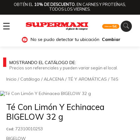
OBTÉN EL
10% DE DESCUENTO.
EN CARNES Y PROTEÍNAS,
TODOS LOS VIERNES.
☰
No se pudo detectar tu ubicación
Cambiar
MOSTRANDO EL CATÁLOGO DE:
Precios son referenciales y pueden variar según el local.
Inicio
/
Catálogo
/
ALACENA
/
TÉ Y AROMÁTICAS
/
TéS
🔍
Té Con Limón Y Echinacea
BIGELOW 32 g
72310010253
Cod:
BIGELOW