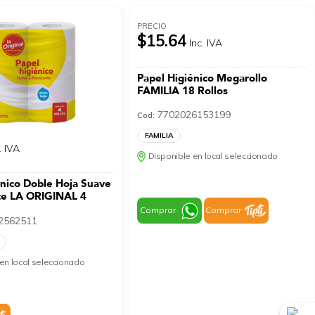
PRECIO
$15.64
Inc. IVA
Papel Higiénico Megarollo
FAMILIA 18 Rollos
7702026153199
Cod:
FAMILIA
. IVA
Disponible en local seleccionado
énico Doble Hoja Suave
te LA ORIGINAL 4
Comprar
Comprar
2562511
en local seleccionado