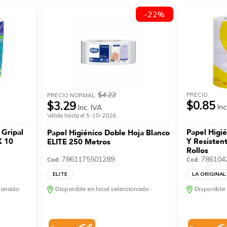
-22%
$4.22
PRECIO
PRECIO NORMAL:
$0.85
$3.29
Inc
Inc. IVA
Válida hasta el 5-10-2026.
 Gripal
Papel Higi
Papel Higiénico Doble Hoja Blanco
X 10
Y Resisten
ELITE 250 Metros
Rollos
7861175501289
786104
Cod:
Cod:
ELITE
LA ORIGINAL
cionado
Disponible en local seleccionado
Disponible 