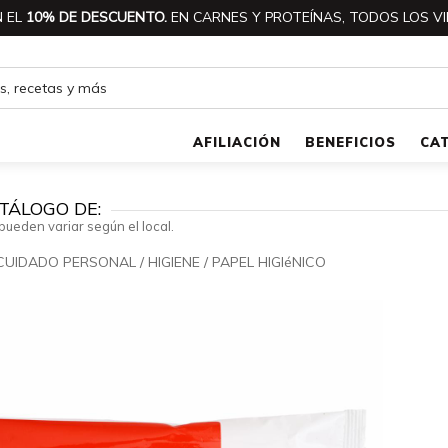
 EL
10% DE DESCUENTO.
EN CARNES Y PROTEÍNAS, TODOS LOS VI
AFILIACIÓN
BENEFICIOS
CA
TÁLOGO DE:
pueden variar según el local.
 CUIDADO PERSONAL
/
HIGIENE
/
PAPEL HIGIéNICO
🔍