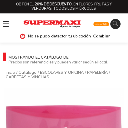
OBTÉN EL
20% DE DESCUENTO.
EN FLORES, FRUTAS Y
VERDURAS, TODOS LOS MIÉRCOLES.
☰
No se pudo detectar tu ubicación
Cambiar
MOSTRANDO EL CATÁLOGO DE:
Precios son referenciales y pueden variar según el local.
Inicio
/
Catálogo
/
ESCOLARES Y OFICINA
/
PAPELERÍA
/
CARPETAS Y VINCHAS
🔍