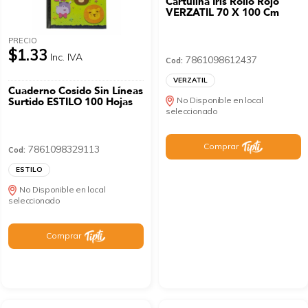
Cartulina Iris Rollo Rojo
VERZATIL 70 X 100 Cm
PRECIO
$1.33
Inc. IVA
7861098612437
Cod:
VERZATIL
Cuaderno Cosido Sin Líneas
Surtido ESTILO 100 Hojas
No Disponible en local
seleccionado
Comprar
7861098329113
Cod:
ESTILO
No Disponible en local
seleccionado
Comprar