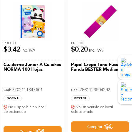
PRECIO
PRECIO
$3.42
$0.20
Inc. IVA
Inc. IVA
Cuaderno Junior A Cuadros
Papel Crepé Tono Fucsia En
NORMA 100 Hojas
Funda BESTER Mediano
7702111347601
7861123904292
Cod:
Cod:
NORMA
BESTER
No Disponible en local
No Disponible en local
seleccionado
seleccionado
Comprar
Comprar