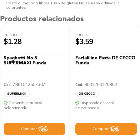
Pasta alimenticia libres 100% de gluten No se usan aditivos, ni
colorantes
Productos relacionados
PRECIO
PRECIO
$1.28
$3.59
Spaghetti No.5
Farfaliline Pasta DE CECCO
SUPERMAXI Funda
Funda
7861042507307
8001250120953
Cod:
Cod:
SUPERMAXI
DE CECCO
Disponible en local
Disponible en local
seleccionado
seleccionado
Comprar
Comprar