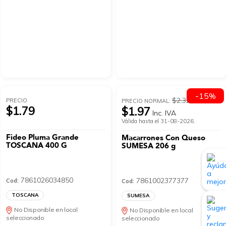
-15%
$2.32
PRECIO
PRECIO NORMAL:
$1.79
$1.97
Inc. IVA
Válida hasta el 31-08-2026.
Fideo Pluma Grande
Macarrones Con Queso
TOSCANA 400 G
SUMESA 206 g
7861026034850
7861002377377
Cod:
Cod:
TOSCANA
SUMESA
No Disponible en local
No Disponible en local
seleccionado
seleccionado