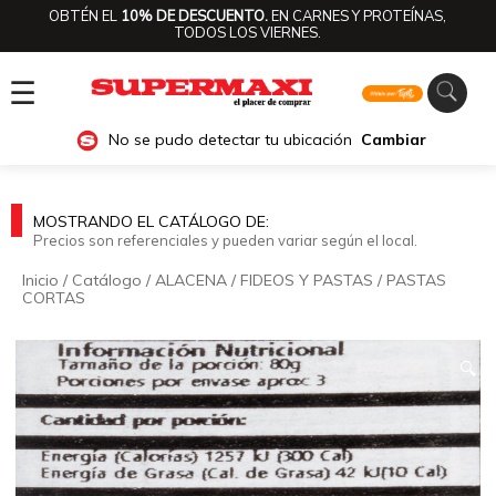
OBTÉN EL
10% DE DESCUENTO.
EN CARNES Y PROTEÍNAS,
TODOS LOS VIERNES.
☰
No se pudo detectar tu ubicación
Cambiar
MOSTRANDO EL CATÁLOGO DE:
Precios son referenciales y pueden variar según el local.
Inicio
/
Catálogo
/
ALACENA
/
FIDEOS Y PASTAS
/
PASTAS
CORTAS
🔍