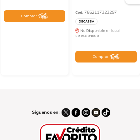
7862117323297
Cod:
Comprar
DECASSA
No Disponible en local
seleccionado
Comprar
Síguenos en: