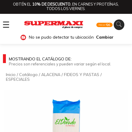
OBTÉN EL
10% DE DESCUENTO.
EN CARNES Y PROTEÍNAS,
TODOS LOS VIERNES.
☰
No se pudo detectar tu ubicación
Cambiar
MOSTRANDO EL CATÁLOGO DE:
Precios son referenciales y pueden variar según el local.
Inicio
/
Catálogo
/
ALACENA
/
FIDEOS Y PASTAS
/
ESPECIALES
🔍