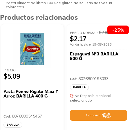
Pasta alimenticia libres 100% de gluten No se usan aditivos, ni
colorantes
Productos relacionados
-25%
$2.89
PRECIO NORMAL:
$2.17
Válida hasta el 19-08-2026.
Espagueti N°3 BARILLA
500 G
PRECIO
$5.09
8076800195033
Cod:
BARILLA
Pasta Penne Rigate Maíz Y
Arroz BARILLA 400 G
No Disponible en local
seleccionado
Comprar
8076809545457
Cod:
BARILLA