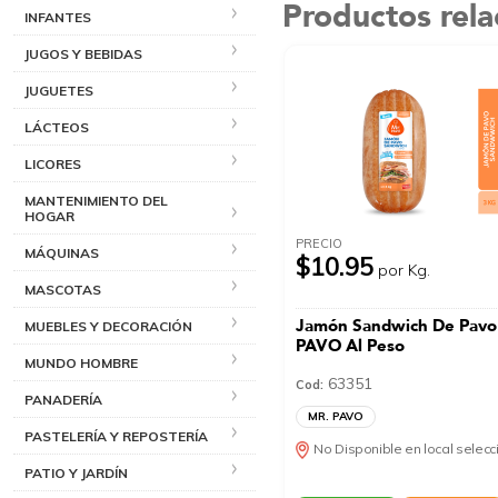
Productos rel
INFANTES
JUGOS Y BEBIDAS
JUGUETES
LÁCTEOS
LICORES
MANTENIMIENTO DEL
HOGAR
PRECIO
MÁQUINAS
$10.95
por Kg.
MASCOTAS
Jamón Sandwich De Pavo
MUEBLES Y DECORACIÓN
PAVO Al Peso
MUNDO HOMBRE
63351
Cod:
PANADERÍA
MR. PAVO
PASTELERÍA Y REPOSTERÍA
No Disponible en local selec
PATIO Y JARDÍN