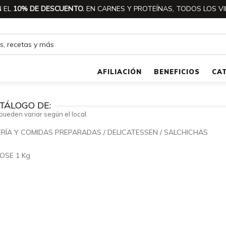
 EL
10% DE DESCUENTO.
EN CARNES Y PROTEÍNAS, TODOS LOS VI
AFILIACIÓN
BENEFICIOS
CA
TÁLOGO DE:
pueden variar según el local.
RÍA Y COMIDAS PREPARADAS
/
DELICATESSEN
/
SALCHICHAS
🔍