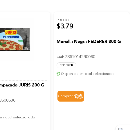
PRECIO
$3.79
Morcilla Negra FEDERER 300 G
7861014290060
Cod:
FEDERER
Disponible en local seleccionado
Empacado JURIS 200 G
Comprar
8600636
en local seleccionado