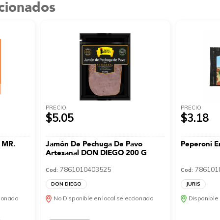
acionados
PRECIO
PRECIO
$5.05
$3.18
 MR.
Jamón De Pechuga De Pavo
Peperoni 
Artesanal DON DIEGO 200 G
7861010403525
786101
Cod:
Cod:
DON DIEGO
JURIS
cionado
No Disponible en local seleccionado
Disponible 