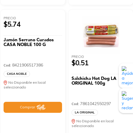
PRECIO
$5.74
Jamón Serrano Curados
CASA NOBLE 100 G
PRECIO
$0.51
8421906517386
Cod:
CASA NOBLE
Salchicha Hot Dog LA
No Disponible en local
ORIGINAL 100g
seleccionado
7861042550297
Cod:
Comprar
LA ORIGINAL
No Disponible en local
seleccionado