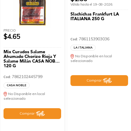
Válida hasta el 19-08-2026.
Slachichas Frankfurt LA
ITALIANA 250 G
PRECIO
$4.65
7861153903036
Cod:
LA ITALIANA
Mix Curados Salame
Ahumado Chorizo Rioja Y
No Disponible en local
Salame Milán CASA NOBLE
seleccionado
120 G
7862102445799
Cod:
Comprar
CASA NOBLE
No Disponible en local
seleccionado
Comprar