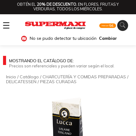
OBTÉN EL
20% DE DESCUENTO.
EN FLORES, FRUTAS Y
VERDURAS, TODOS LOS MIÉRCOLES.
☰
No se pudo detectar tu ubicación
Cambiar
MOSTRANDO EL CATÁLOGO DE:
Precios son referenciales y pueden variar según el local.
Inicio
/
Catálogo
/
CHARCUTERÍA Y COMIDAS PREPARADAS
/
DELICATESSEN
/
PIEZAS CURADAS
🔍