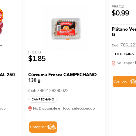
PRECIO
$0.99
Plátano Ve
G
786122
Cod:
PRECIO
LA ORIGINAL
$1.85
No Disponib
NAL 250
Cúrcuma Fresca CAMPECHANO
130 g
Comprar
7862128280022
Cod:
CAMPECHANO
nado
No Disponible en local seleccionado
Comprar