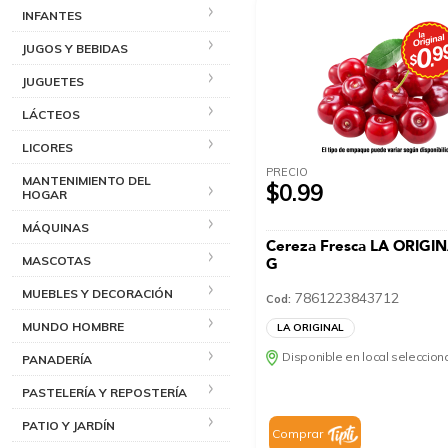
INFANTES
JUGOS Y BEBIDAS
JUGUETES
LÁCTEOS
LICORES
PRECIO
MANTENIMIENTO DEL
$0.99
HOGAR
MÁQUINAS
Cereza Fresca LA ORIGI
MASCOTAS
G
MUEBLES Y DECORACIÓN
7861223843712
Cod:
MUNDO HOMBRE
LA ORIGINAL
Disponible en local seleccio
PANADERÍA
PASTELERÍA Y REPOSTERÍA
PATIO Y JARDÍN
Comprar