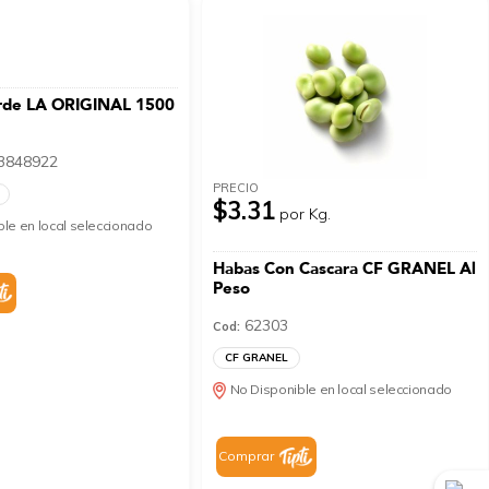
rde LA ORIGINAL 1500
3848922
PRECIO
$3.31
por Kg.
le en local seleccionado
Habas Con Cascara CF GRANEL Al
Peso
62303
Cod:
CF GRANEL
No Disponible en local seleccionado
Comprar