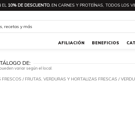
 EL
10% DE DESCUENTO.
EN CARNES Y PROTEÍNAS, TODOS LOS VI
AFILIACIÓN
BENEFICIOS
CA
TÁLOGO DE:
pueden variar según el local.
S FRESCOS
/
FRUTAS, VERDURAS Y HORTALIZAS FRESCAS
/
VERDU
🔍