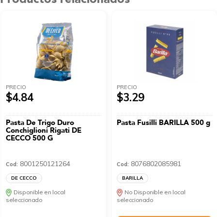
PRECIO
PRECIO
$4.84
$3.29
Pasta De Trigo Duro
Pasta Fusilli BARILLA 500 g
Conchiglioni Rigati DE
CECCO 500 G
8001250121264
8076802085981
Cod:
Cod:
DE CECCO
BARILLA
Disponible en local
No Disponible en local
seleccionado
seleccionado