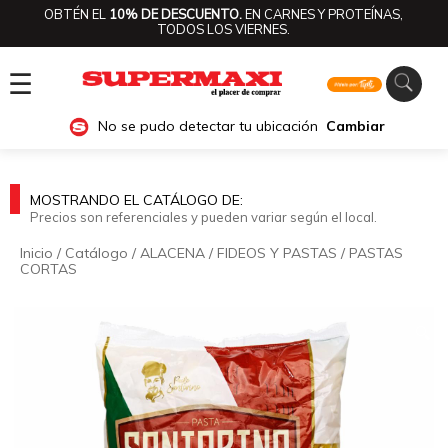
OBTÉN EL
10% DE DESCUENTO.
EN CARNES Y PROTEÍNAS,
TODOS LOS VIERNES.
☰
No se pudo detectar tu ubicación
Cambiar
MOSTRANDO EL CATÁLOGO DE:
Precios son referenciales y pueden variar según el local.
Inicio
/
Catálogo
/
ALACENA
/
FIDEOS Y PASTAS
/
PASTAS
CORTAS
🔍