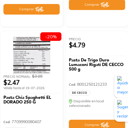
Comprar
Comprar
-20%
PRECIO
$4.79
Pasta De Trigo Duro
Lumaconi Rigati DE CECCO
500 g
$3.09
PRECIO NORMAL:
$2.47
8001250121233
Cod:
Válida hasta el 19-07-2026.
DE CECCO
Pasta Chía Spaghetti EL
Disponible en local
DORADO 250 G
seleccionado
7709990080407
Cod:
Comprar