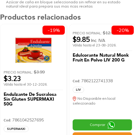
Azúcar de caña en bloque seleccionada sin refinar en su estado
natural ideal para prepara sus mas ricas recetas
Productos relacionados
-19%
-20%
$12.31
PRECIO NORMAL:
$9.85
Inc. IVA
Válida hasta el 23-08-2026.
Edulcorante Natural Monk
Fruit En Polvo LIV 200 G
$3.99
PRECIO NORMAL:
$3.23
7862122741338
Cod:
Válida hasta el 30-12-2026.
LIV
Endulzante De Sucralosa
Sin Gluten SUPERMAXI
No Disponible en local
50G
seleccionado
7861042527695
Cod:
Comprar
SUPERMAXI