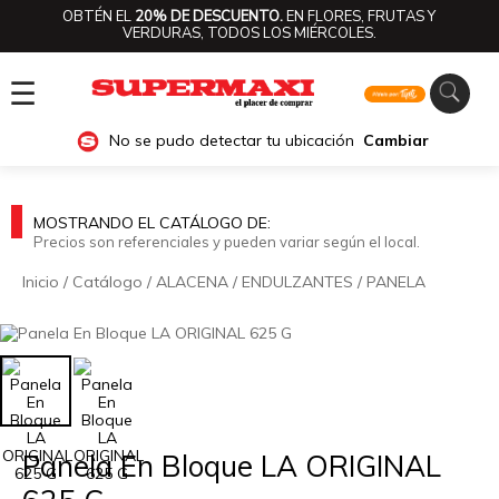
OBTÉN EL
20% DE DESCUENTO.
EN FLORES, FRUTAS Y
VERDURAS, TODOS LOS MIÉRCOLES.
☰
No se pudo detectar tu ubicación
Cambiar
MOSTRANDO EL CATÁLOGO DE:
Precios son referenciales y pueden variar según el local.
Inicio
/
Catálogo
/
ALACENA
/
ENDULZANTES
/
PANELA
🔍
Panela En Bloque LA ORIGINAL