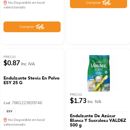
Comprar
No Disponible en local
seleccionado
Comprar
PRECIO
$0.87
Inc. IVA
Endulzante Stevia En Polvo
ESY 25 G
PRECIO
$1.73
Inc. IVA
7861223839746
Cod:
ESY
Endulzante De Azúcar
No Disponible en local
Blanca Y Sucralosa VALDEZ
seleccionado
500 g