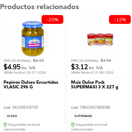
Productos relacionados
-20%
-12%
$6.19
$3.54
PRECIO NORMAL:
PRECIO NORMAL:
$4.95
$3.12
Inc. IVA
Inc. IVA
Válida hasta el 19-07-2026.
Válida hasta el 12-08-2026.
Pepinos Dulces Encurtidos
Maíz Dulce Pack
VLASIC 296 G
SUPERMAXI 3 X 227 g
54100018700
7861042580096
Cod:
Cod:
VLASIC
SUPERMAXI
Disponible en local
Disponible en local
seleccionado
seleccionado