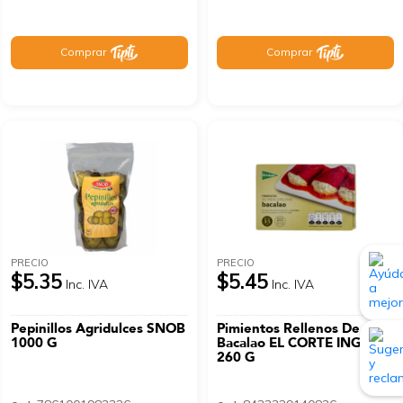
Comprar
Comprar
PRECIO
PRECIO
$5.35
$5.45
Inc. IVA
Inc. IVA
Pepinillos Agridulces SNOB
Pimientos Rellenos De
1000 G
Bacalao EL CORTE INGLÉS
260 G