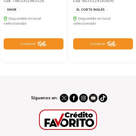
7861001983326
8433329140836
Cod:
Cod:
SNOB
EL CORTE INGLÉS
Disponible en local
Disponible en local
seleccionado
seleccionado
Comprar
Comprar
Síguenos en: