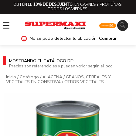
OBTÉN EL
10% DE DESCUENTO.
EN CARNES Y PROTEÍNAS,
TODOS LOS VIERNES.
☰
No se pudo detectar tu ubicación
Cambiar
MOSTRANDO EL CATÁLOGO DE:
Precios son referenciales y pueden variar según el local.
Inicio
/
Catálogo
/
ALACENA
/
GRANOS, CEREALES Y
VEGETALES EN CONSERVA
/
OTROS VEGETALES
🔍