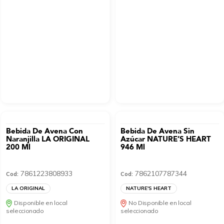
Bebida De Avena Con
Bebida De Avena Sin
Naranjilla LA ORIGINAL
Azúcar NATURE’S HEART
200 Ml
946 Ml
7861223808933
7862107787344
Cod:
Cod:
LA ORIGINAL
NATURE'S HEART
Disponible en local
No Disponible en local
seleccionado
seleccionado