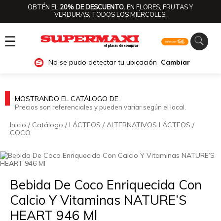
OBTÉN EL
20% DE DESCUENTO.
EN FLORES, FRUTAS Y
VERDURAS, TODOS LOS MIÉRCOLES.
☰
No se pudo detectar tu ubicación
Cambiar
MOSTRANDO EL CATÁLOGO DE:
Precios son referenciales y pueden variar según el local.
Inicio
/
Catálogo
/
LÁCTEOS
/
ALTERNATIVOS LÁCTEOS
/
COCO
🔍
Bebida De Coco Enriquecida Con
Calcio Y Vitaminas NATURE’S
HEART 946 Ml