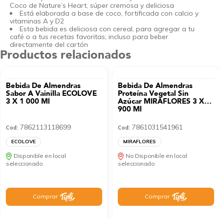
Coco de Nature’s Heart, súper cremosa y deliciosa
Está elaborada a base de coco, fortificada con calcio y
vitaminas A y D2
Esta bebida es deliciosa con cereal, para agregar a tu
café o a tus recetas favoritas; incluso para beber
directamente del cartón
Productos relacionados
Bebida De Almendras
Bebida De Almendras
Sabor A Vainilla ECOLOVE
Proteína Vegetal Sin
3 X 1 000 Ml
Azúcar MIRAFLORES 3 X
900 Ml
7862113118699
7861031541961
Cod:
Cod:
ECOLOVE
MIRAFLORES
Disponible en local
No Disponible en local
seleccionado
seleccionado
Comprar
Comprar