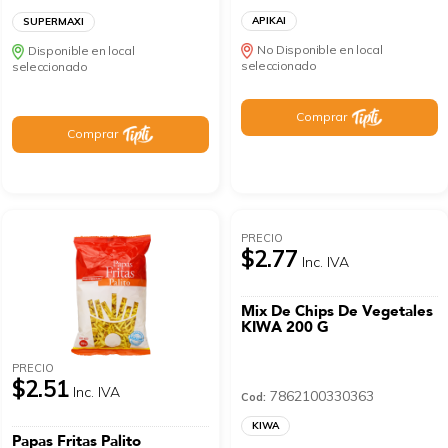
APIKAI
SUPERMAXI
No Disponible en local
Disponible en local
seleccionado
seleccionado
Comprar
Comprar
PRECIO
$2.77
Inc. IVA
Mix De Chips De Vegetales
KIWA 200 G
PRECIO
$2.51
Inc. IVA
7862100330363
Cod:
KIWA
Papas Fritas Palito