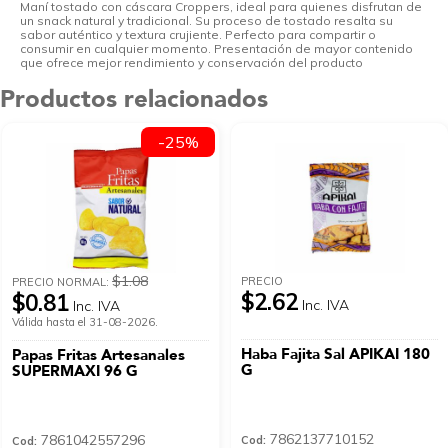
Maní tostado con cáscara Croppers, ideal para quienes disfrutan de
un snack natural y tradicional. Su proceso de tostado resalta su
sabor auténtico y textura crujiente. Perfecto para compartir o
consumir en cualquier momento. Presentación de mayor contenido
que ofrece mejor rendimiento y conservación del producto
Productos relacionados
-25%
$1.08
PRECIO
PRECIO NORMAL:
$2.62
$0.81
Inc. IVA
Inc. IVA
Válida hasta el 31-08-2026.
Haba Fajita Sal APIKAI 180
Papas Fritas Artesanales
G
SUPERMAXI 96 G
7862137710152
7861042557296
Cod:
Cod: