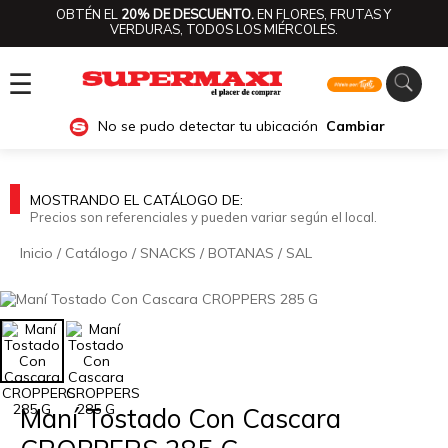
OBTÉN EL
20% DE DESCUENTO.
EN FLORES, FRUTAS Y
VERDURAS, TODOS LOS MIÉRCOLES.
☰
No se pudo detectar tu ubicación
Cambiar
MOSTRANDO EL CATÁLOGO DE:
Precios son referenciales y pueden variar según el local.
Inicio
/
Catálogo
/
SNACKS
/
BOTANAS
/
SAL
🔍
Maní Tostado Con Cascara