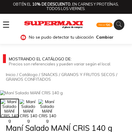
OBTÉN EL
10% DE DESCUENTO.
EN CARNES Y PROTEÍNAS,
TODOS LOS VIERNES.
☰
No se pudo detectar tu ubicación
Cambiar
MOSTRANDO EL CATÁLOGO DE:
Precios son referenciales y pueden variar según el local.
Inicio
/
Catálogo
/
SNACKS
/
GRANOS Y FRUTOS SECOS
/
GRANOS CONFITADOS
🔍
Maní Salado MANÍ CRIS 140 g