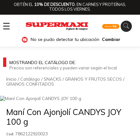
OBTÉN EL
10% DE DESCUENTO.
EN CARNES Y PROTEÍNAS,
TODOS LOS VIERNES.
☰
No se pudo detectar tu ubicación
Cambiar
MOSTRANDO EL CATÁLOGO DE:
Precios son referenciales y pueden variar según el local.
Inicio
/
Catálogo
/
SNACKS
/
GRANOS Y FRUTOS SECOS
/
GRANOS CONFITADOS
🔍
Maní Con Ajonjolí CANDYS JOY
100 g
7862122920023
Cod: