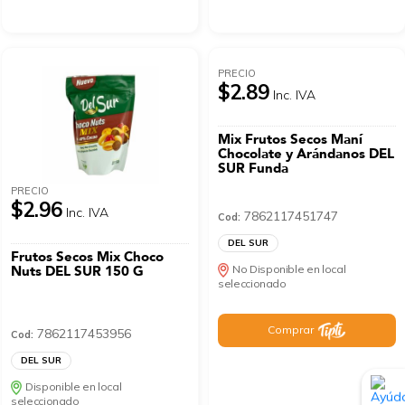
PRECIO
$2.89
Inc. IVA
Mix Frutos Secos Maní
Chocolate y Arándanos DEL
SUR Funda
PRECIO
$2.96
Inc. IVA
7862117451747
Cod:
DEL SUR
Frutos Secos Mix Choco
Nuts DEL SUR 150 G
No Disponible en local
seleccionado
Comprar
7862117453956
Cod:
DEL SUR
Disponible en local
seleccionado