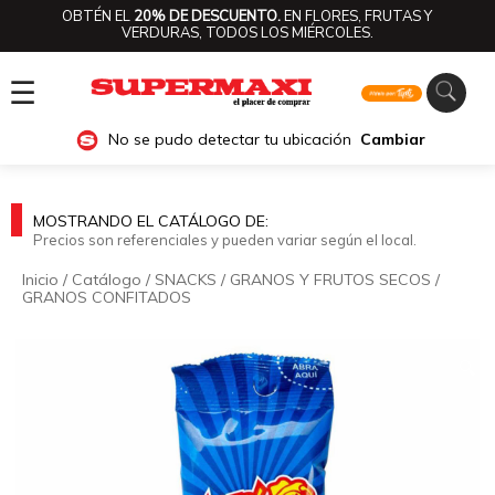
OBTÉN EL
20% DE DESCUENTO.
EN FLORES, FRUTAS Y
VERDURAS, TODOS LOS MIÉRCOLES.
☰
No se pudo detectar tu ubicación
Cambiar
MOSTRANDO EL CATÁLOGO DE:
Precios son referenciales y pueden variar según el local.
Inicio
/
Catálogo
/
SNACKS
/
GRANOS Y FRUTOS SECOS
/
GRANOS CONFITADOS
🔍