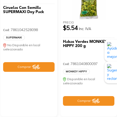
Ciruelas Con Semilla
SUPERMAXI Doy Pack
PRECIO
$5.54
Inc. IVA
7861042528098
Cod:
SUPERMAXI
Habas Verdes MONKEY
No Disponible en local
HIPPY 200 g
seleccionado
7861040800097
Cod:
Comprar
MONKEY HIPPY
Disponible en local
seleccionado
Comprar