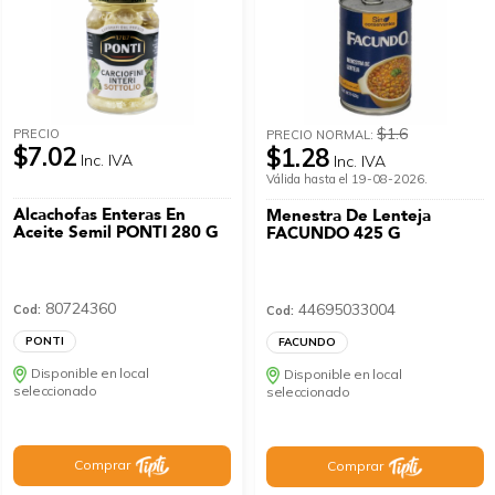
$1.6
PRECIO
PRECIO NORMAL:
$7.02
$1.28
Inc. IVA
Inc. IVA
Válida hasta el 19-08-2026.
Alcachofas Enteras En
Menestra De Lenteja
Aceite Semil PONTI 280 G
FACUNDO 425 G
80724360
44695033004
Cod:
Cod:
PONTI
FACUNDO
Disponible en local
Disponible en local
seleccionado
seleccionado
Comprar
Comprar