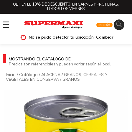
OBTÉN EL
10% DE DESCUENTO.
EN CARNES Y PROTEÍNAS,
TODOS LOS VIERNES.
☰
No se pudo detectar tu ubicación
Cambiar
MOSTRANDO EL CATÁLOGO DE:
Precios son referenciales y pueden variar según el local.
Inicio
/
Catálogo
/
ALACENA
/
GRANOS, CEREALES Y
VEGETALES EN CONSERVA
/
GRANOS
🔍