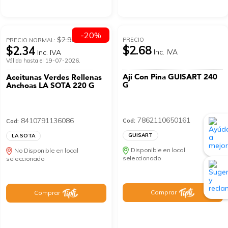
-20%
$2.92
PRECIO
PRECIO NORMAL:
$2.68
$2.34
Inc. IVA
Inc. IVA
Válida hasta el 19-07-2026.
Ají Con Pina GUISART 240
Aceitunas Verdes Rellenas
G
Anchoas LA SOTA 220 G
7862110650161
8410791136086
Cod:
Cod:
GUISART
LA SOTA
Disponible en local
No Disponible en local
seleccionado
seleccionado
Comprar
Comprar