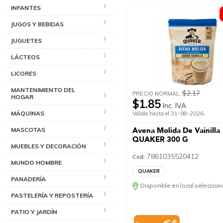
INFANTES
JUGOS Y BEBIDAS
JUGUETES
LÁCTEOS
LICORES
MANTENIMIENTO DEL
$2.17
PRECIO NORMAL:
HOGAR
$1.85
Inc. IVA
MÁQUINAS
Válida hasta el 31-08-2026.
Avena Molida De Vainilla
MASCOTAS
QUAKER 300 G
MUEBLES Y DECORACIÓN
7861035520412
Cod:
MUNDO HOMBRE
QUAKER
PANADERÍA
Disponible en local seleccio
PASTELERÍA Y REPOSTERÍA
PATIO Y JARDÍN