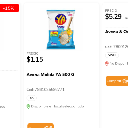
-15%
PRECIO
$5.29
Inc
Avena & Q
780012
Cod:
PRECIO
VIVO
$1.15
No Disponib
Avena Molida YA 500 G
Comprar
7861025592771
Cod:
YA
Disponible en local seleccionado
nado