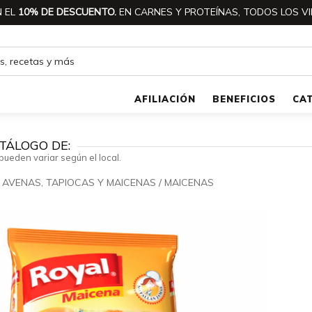
 EL
10% DE DESCUENTO.
EN CARNES Y PROTEÍNAS, TODOS LOS VI
AFILIACIÓN
BENEFICIOS
CA
TÁLOGO DE:
pueden variar según el local.
/
AVENAS, TAPIOCAS Y MAICENAS
/
MAICENAS
🔍