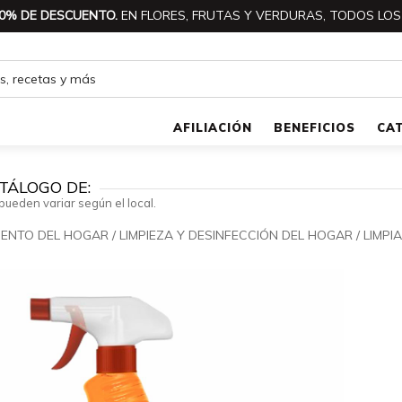
0% DE DESCUENTO.
EN FLORES, FRUTAS Y VERDURAS, TODOS LOS
AFILIACIÓN
BENEFICIOS
CA
TÁLOGO DE:
pueden variar según el local.
IENTO DEL HOGAR
/
LIMPIEZA Y DESINFECCIÓN DEL HOGAR
/
LIMPI
🔍