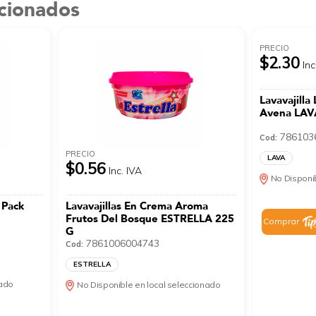
acionados
PRECIO
$2.30
Inc
Lavavajilla
Avena LAV
786103
Cod:
PRECIO
LAVA
$0.56
Inc. IVA
No Disponib
 Pack
Lavavajillas En Crema Aroma
Frutos Del Bosque ESTRELLA 225
Comprar
G
7861006004743
Cod:
ESTRELLA
nado
No Disponible en local seleccionado