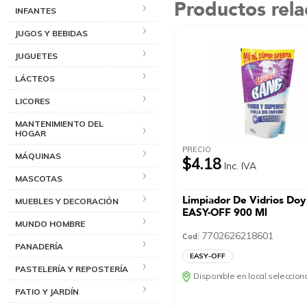
Productos rel
INFANTES
JUGOS Y BEBIDAS
JUGUETES
LÁCTEOS
LICORES
MANTENIMIENTO DEL
HOGAR
PRECIO
MÁQUINAS
$4.18
Inc. IVA
MASCOTAS
Limpiador De Vidrios Doy
MUEBLES Y DECORACIÓN
EASY-OFF 900 Ml
MUNDO HOMBRE
7702626218601
Cod:
PANADERÍA
EASY-OFF
PASTELERÍA Y REPOSTERÍA
Disponible en local seleccio
PATIO Y JARDÍN