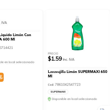
. IVA
 Líquido Limón Con
A 600 Ml
6714421
PRECIO
$1.59
Inc. IVA
le en local seleccionado
Lavavajilla Limón SUPERMAXI 650
Ml
7861042547723
Cod:
SUPERMAXI
Disponible en local seleccionado