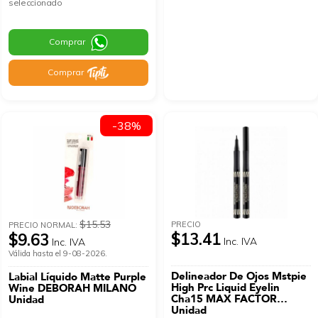
seleccionado
Comprar
Comprar
-38%
$15.53
PRECIO
PRECIO NORMAL:
$13.41
$9.63
Inc. IVA
Inc. IVA
Válida hasta el 9-08-2026.
Delineador De Ojos Mstpie
Labial Líquido Matte Purple
High Prc Liquid Eyelin
Wine DEBORAH MILANO
Cha15 MAX FACTOR
Unidad
Unidad