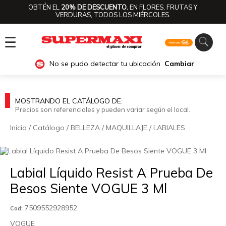
OBTÉN EL
20% DE DESCUENTO.
EN FLORES, FRUTAS Y
VERDURAS, TODOS LOS MIÉRCOLES.
☰
No se pudo detectar tu ubicación
Cambiar
MOSTRANDO EL CATÁLOGO DE:
Precios son referenciales y pueden variar según el local.
Inicio
/
Catálogo
/
BELLEZA
/
MAQUILLAJE
/
LABIALES
🔍
Labial Líquido Resist A Prueba De
Besos Siente VOGUE 3 Ml
7509552928952
Cod:
VOGUE