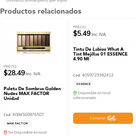
confianza dondequiera que vayas
Productos relacionados
PRECIO
$5.49
Inc. IVA
Tinta De Labios What A
Tint Mejillas 01 ESSENCE
4.90 Ml
PRECIO
$28.49
Inc. IVA
4059729382412
Cod:
ESSENCE
Paleta De Sombras Golden
Nudes MAX FACTOR
Disponible en local
Unidad
seleccionado
4084500876507
Cod:
Comprar
MAX FACTOR
No Disponible en local