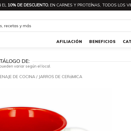
 EL
10% DE DESCUENTO.
EN CARNES Y PROTEÍNAS, TODOS LOS VI
AFILIACIÓN
BENEFICIOS
CA
TÁLOGO DE:
pueden variar según el local.
ENAJE DE COCINA
/
JARROS DE CERáMICA
🔍