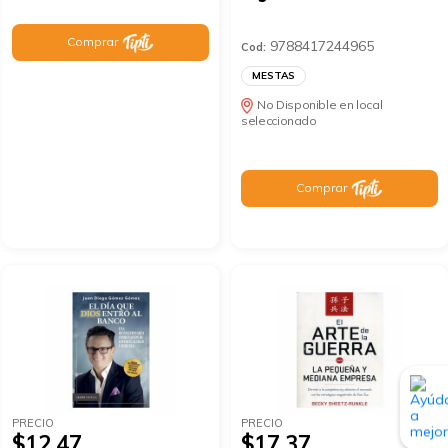
Comprar
9788417244965
Cod:
MESTAS
No Disponible en local
seleccionado
Comprar
PRECIO
PRECIO
$12.47
$17.37