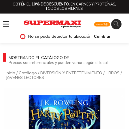
OBTÉN EL
10% DE DESCUENTO.
EN CARNES Y PROTEÍNAS,
TODOS LOS VIERNES.
☰
No se pudo detectar tu ubicación
Cambiar
MOSTRANDO EL CATÁLOGO DE:
Precios son referenciales y pueden variar según el local.
Inicio
/
Catálogo
/
DIVERSIÓN Y ENTRETENIMIENTO
/
LIBROS
/
JóVENES LECTORES
🔍