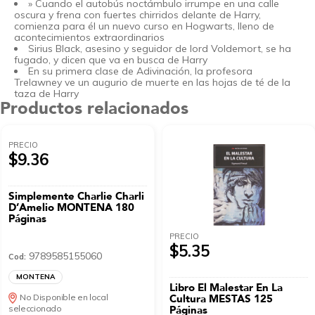
» Cuando el autobús noctámbulo irrumpe en una calle
oscura y frena con fuertes chirridos delante de Harry,
comienza para él un nuevo curso en Hogwarts, lleno de
acontecimientos extraordinarios
Sirius Black, asesino y seguidor de lord Voldemort, se ha
fugado, y dicen que va en busca de Harry
En su primera clase de Adivinación, la profesora
Trelawney ve un augurio de muerte en las hojas de té de la
taza de Harry
Productos relacionados
PRECIO
$9.36
Simplemente Charlie Charli
D’Amelio MONTENA 180
Páginas
PRECIO
$5.35
9789585155060
Cod:
MONTENA
Libro El Malestar En La
No Disponible en local
Cultura MESTAS 125
seleccionado
Páginas