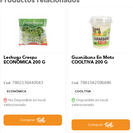
Productos relacionados
Lechuga Crespa
Guanábana En Mota
ECONÓMICA 200 G
COOLTIVA 200 G
7862136440043
7861042596486
Cod:
Cod:
ECONÓMICA
COOLTIVA
No Disponible en local
Disponible en local
seleccionado
seleccionado
Comprar
Comprar