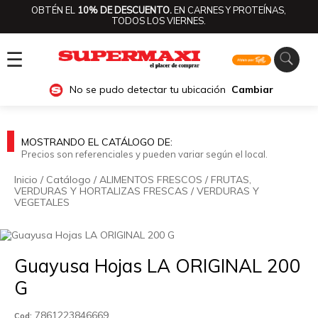
OBTÉN EL
10% DE DESCUENTO.
EN CARNES Y PROTEÍNAS,
TODOS LOS VIERNES.
☰
No se pudo detectar tu ubicación
Cambiar
MOSTRANDO EL CATÁLOGO DE:
Precios son referenciales y pueden variar según el local.
Inicio
/
Catálogo
/
ALIMENTOS FRESCOS
/
FRUTAS,
VERDURAS Y HORTALIZAS FRESCAS
/
VERDURAS Y
VEGETALES
🔍
Guayusa Hojas LA ORIGINAL 200
G
7861223846669
Cod: