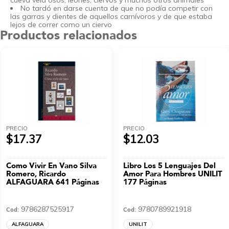
cueva veía osos, leones, ciervos y muchos otros animales
No tardó en darse cuenta de que no podía competir con
las garras y dientes de aquellos carnívoros y de que estaba
lejos de correr como un ciervo
Productos relacionados
PRECIO
PRECIO
$17.37
$12.03
Como Vivir En Vano Silva
Libro Los 5 Lenguajes Del
Romero, Ricardo
Amor Para Hombres UNILIT
ALFAGUARA 641 Páginas
177 Páginas
9786287525917
9780789921918
Cod:
Cod:
ALFAGUARA
UNILIT