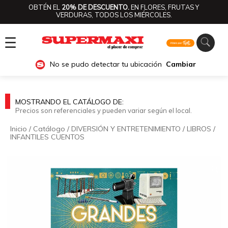
OBTÉN EL
20% DE DESCUENTO.
EN FLORES, FRUTAS Y
VERDURAS, TODOS LOS MIÉRCOLES.
☰
No se pudo detectar tu ubicación
Cambiar
MOSTRANDO EL CATÁLOGO DE:
Precios son referenciales y pueden variar según el local.
Inicio
/
Catálogo
/
DIVERSIÓN Y ENTRETENIMIENTO
/
LIBROS
/
INFANTILES CUENTOS
🔍