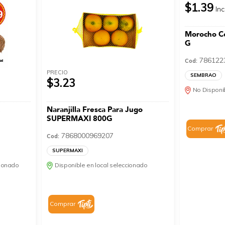
$1.39
Inc
Morocho C
G
786122
Cod:
PRECIO
SEMBRAO
$3.23
No Disponib
A
Naranjilla Fresca Para Jugo
SUPERMAXI 800G
Comprar
7868000969207
Cod:
SUPERMAXI
cionado
Disponible en local seleccionado
Comprar