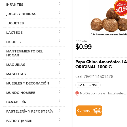
INFANTES
JUGOS Y BEBIDAS
JUGUETES
LÁCTEOS
PRECIO
LICORES
$0.99
MANTENIMIENTO DEL
HOGAR
Papa China Amazónica L
MÁQUINAS
ORIGINAL 1000 G
MASCOTAS
7862114501476
Cod:
MUEBLES Y DECORACIÓN
LA ORIGINAL
MUNDO HOMBRE
No Disponible en local selec
PANADERÍA
Comprar
PASTELERÍA Y REPOSTERÍA
PATIO Y JARDÍN