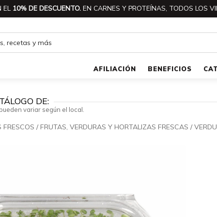
 EL
10% DE DESCUENTO.
EN CARNES Y PROTEÍNAS, TODOS LOS VI
AFILIACIÓN
BENEFICIOS
CA
TÁLOGO DE:
pueden variar según el local.
S FRESCOS
/
FRUTAS, VERDURAS Y HORTALIZAS FRESCAS
/
VERDU
🔍