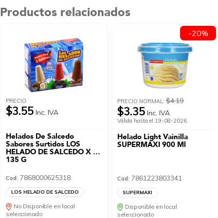
Productos relacionados
-20%
$4.19
PRECIO
PRECIO NORMAL:
$3.55
$3.35
Inc. IVA
Inc. IVA
Válida hasta el 19-08-2026.
Helados De Salcedo
Helado Light Vainilla
Sabores Surtidos LOS
SUPERMAXI 900 Ml
HELADO DE SALCEDO X 3
135 G
7868000625318
7861223803341
Cod:
Cod:
LOS HELADO DE SALCEDO
SUPERMAXI
No Disponible en local
Disponible en local
seleccionado
seleccionado