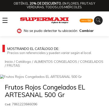
OBTÉN EL
20% DE DESCUENTO.
EN FLORES, FRUTAS Y
VERDURAS, TODOS LOS MIÉRCOLES.
☰
No se pudo detectar tu ubicación
Cambiar
MOSTRANDO EL CATÁLOGO DE:
Precios son referenciales y pueden variar según el local.
Inicio
/
Catálogo
/
ALIMENTOS CONGELADOS
/
CONGELADOS
/
FRUTAS
🔍
Frutos Rojos Congelados EL
ARTESANAL 500 Gr
7861223846096
Cod: