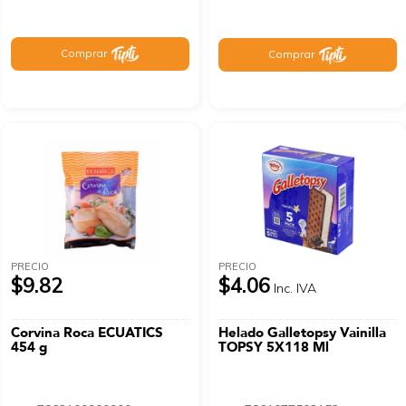
Comprar
Comprar
PRECIO
PRECIO
$9.82
$4.06
Inc. IVA
Corvina Roca ECUATICS
Helado Galletopsy Vainilla
454 g
TOPSY 5X118 Ml