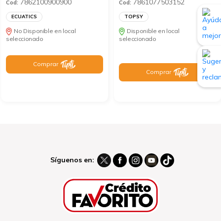
7862100900900
7861077503152
Cod:
Cod:
ECUATICS
TOPSY
No Disponible en local
Disponible en local
seleccionado
seleccionado
Comprar
Comprar
Síguenos en: