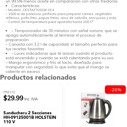
un 99.5% menos aceite en comparación con otras freidoras
Características:
– Modelo: CKSTAF3201M-014
– 1500 w de potencia, perfecto para preparar carnes, vegetales
rellenos, pollo frito, papas fritas, aros de cebolla, mini pizas y más
– Control de temperatura para ajustarla hasta 200 C°
– Temporizador de 30 minutos con señal sonora, que se
apaga automáticamente al terminar el proceso de
preparación
– Canasta con 3,2 l de capacidad, el tamaño perfecto para
tus recetas favoritas
– Luces indicadoras que te avisan cuando el producto
está encendido y cuando se está calentando para su uso
– Mango ergonómico y frío al tacto, diseñado para
manipular con seguridad, lo que evita que el mango se
caliente en exceso
Productos relacionados
-26%
PRECIO
$29.99
Inc. IVA
Sanduchera 2 Secciones
HH-09125001B HOLSTEIN
110 V