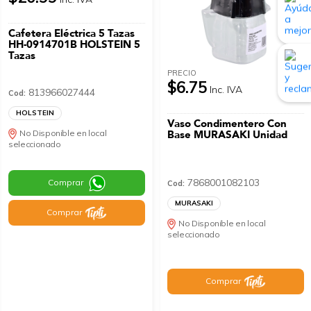
Cafetera Eléctrica 5 Tazas
HH-0914701B HOLSTEIN 5
Tazas
PRECIO
$6.75
Inc. IVA
813966027444
Cod:
HOLSTEIN
Vaso Condimentero Con
No Disponible en local
Base MURASAKI Unidad
seleccionado
7868001082103
Comprar
Cod:
MURASAKI
Comprar
No Disponible en local
seleccionado
Comprar