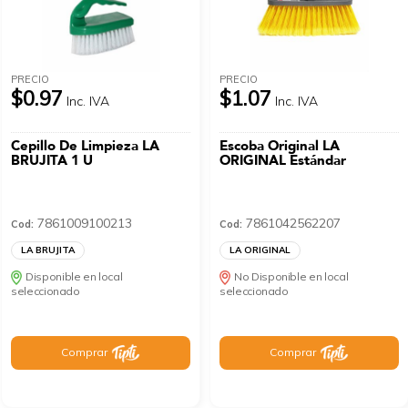
PRECIO
PRECIO
$0.97
$1.07
Inc. IVA
Inc. IVA
Cepillo De Limpieza LA
Escoba Original LA
BRUJITA 1 U
ORIGINAL Estándar
7861009100213
7861042562207
Cod:
Cod:
LA BRUJITA
LA ORIGINAL
Disponible en local
No Disponible en local
seleccionado
seleccionado
Comprar
Comprar