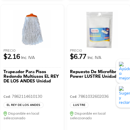
PRECIO
PRECIO
$2.16
$6.77
Inc. IVA
Inc. IVA
Trapeador Para Pisos
Repuesto De Microfibra
Redondo Multiusos EL REY
Power LUSTRE Unidad
DE LOS ANDES Unidad
7862114610130
7861032602036
Cod:
Cod:
EL REY DE LOS ANDES
LUSTRE
Disponible en local
Disponible en local
seleccionado
seleccionado