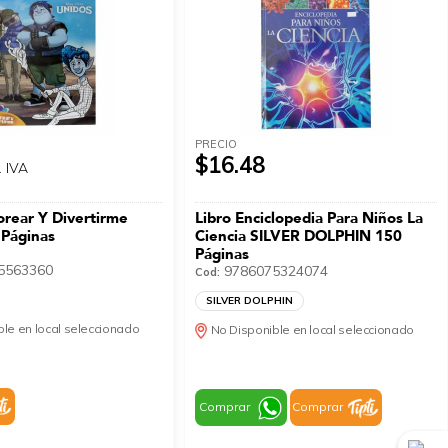
PRECIO
$16.48
. IVA
orear Y Divertirme
Libro Enciclopedia Para Niños La
Páginas
Ciencia SILVER DOLPHIN 150
Páginas
5563360
9786075324074
Cod:
SILVER DOLPHIN
le en local seleccionado
No Disponible en local seleccionado
Comprar
Comprar