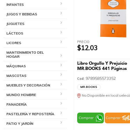
INFANTES
JUGOS Y BEBIDAS
JUGUETES
LÁCTEOS
PRECIO
LICORES
$12.03
MANTENIMIENTO DEL
HOGAR
Libro Orgullo Y Prejuicio
MÁQUINAS
MR.BOOKS 441 Páginas
MASCOTAS
9789585573352
Cod:
MUEBLES Y DECORACIÓN
MR.BOOKS
MUNDO HOMBRE
No Disponible en local selec
PANADERÍA
PASTELERÍA Y REPOSTERÍA
Comprar
Comprar
PATIO Y JARDÍN