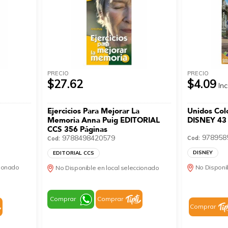
PRECIO
PRECIO
$27.62
$4.09
Inc
Ejercicios Para Mejorar La
Unidos Col
Memoria Anna Puig EDITORIAL
DISNEY 43 
CCS 356 Páginas
978958
9788498420579
Cod:
Cod:
DISNEY
EDITORIAL CCS
cionado
No Disponib
No Disponible en local seleccionado
Comprar
Comprar
Comprar