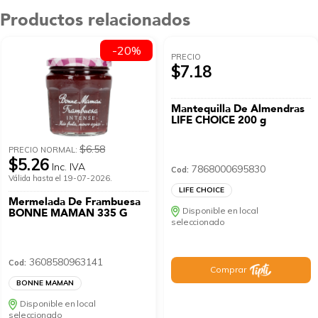
Productos relacionados
-20%
PRECIO
$7.18
Mantequilla De Almendras
LIFE CHOICE 200 g
$6.58
PRECIO NORMAL:
$5.26
Inc. IVA
7868000695830
Cod:
Válida hasta el 19-07-2026.
LIFE CHOICE
Mermelada De Frambuesa
Disponible en local
BONNE MAMAN 335 G
seleccionado
3608580963141
Cod:
Comprar
BONNE MAMAN
Disponible en local
seleccionado