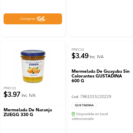
Comprar
PRECIO
$3.49
Inc. IVA
Mermelada De Guayaba Sin
Colorantes GUSTADINA
600 G
PRECIO
$3.97
Inc. IVA
7861015120229
Cod:
GUSTADINA
Mermelada De Naranja
ZUEGG 330 G
Disponible en local
seleccionado