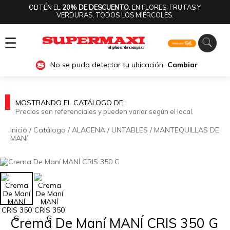
OBTÉN EL
20% DE DESCUENTO.
EN FLORES, FRUTAS Y
VERDURAS, TODOS LOS MIÉRCOLES.
☰
No se pudo detectar tu ubicación
Cambiar
MOSTRANDO EL CATÁLOGO DE:
Precios son referenciales y pueden variar según el local.
Inicio
/
Catálogo
/
ALACENA
/
UNTABLES
/
MANTEQUILLAS DE
MANí
🔍
Crema De Maní MANÍ CRIS 350 G