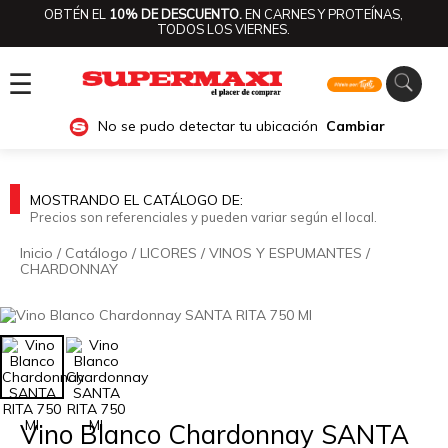
OBTÉN EL
10% DE DESCUENTO.
EN CARNES Y PROTEÍNAS,
TODOS LOS VIERNES.
☰
No se pudo detectar tu ubicación
Cambiar
MOSTRANDO EL CATÁLOGO DE:
Precios son referenciales y pueden variar según el local.
Inicio
/
Catálogo
/
LICORES
/
VINOS Y ESPUMANTES
/
CHARDONNAY
🔍
Vino Blanco Chardonnay SANTA