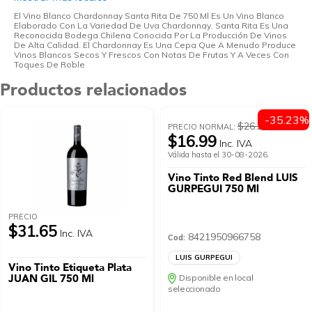
El Vino Blanco Chardonnay Santa Rita De 750 Ml Es Un Vino Blanco
Elaborado Con La Variedad De Uva Chardonnay. Santa Rita Es Una
Reconocida Bodega Chilena Conocida Por La Producción De Vinos
De Alta Calidad. El Chardonnay Es Una Cepa Que A Menudo Produce
Vinos Blancos Secos Y Frescos Con Notas De Frutas Y A Veces Con
Toques De Roble
Productos relacionados
-35.23%
$26.23
PRECIO NORMAL:
$16.99
Inc. IVA
Válida hasta el 30-08-2026.
Vino Tinto Red Blend LUIS
GURPEGUI 750 Ml
PRECIO
$31.65
Inc. IVA
8421950966758
Cod:
LUIS GURPEGUI
Vino Tinto Etiqueta Plata
JUAN GIL 750 Ml
Disponible en local
seleccionado