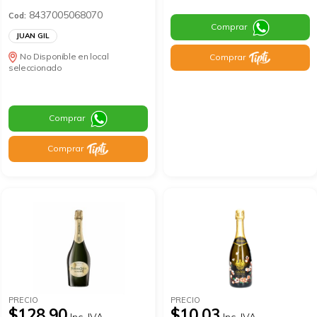
8437005068070
Cod:
Comprar
JUAN GIL
No Disponible en local
Comprar
seleccionado
Comprar
Comprar
PRECIO
PRECIO
$128.90
$10.03
Inc. IVA
Inc. IVA