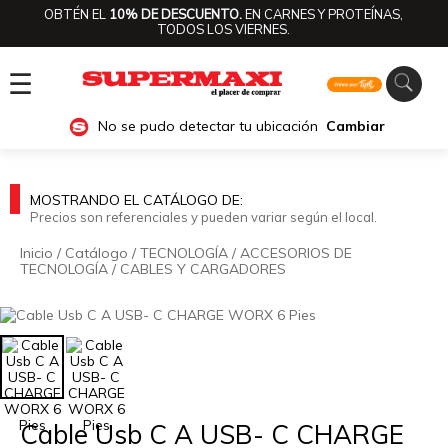
OBTÉN EL
10% DE DESCUENTO.
EN CARNES Y PROTEÍNAS,
TODOS LOS VIERNES.
☰
No se pudo detectar tu ubicación
Cambiar
MOSTRANDO EL CATÁLOGO DE:
Precios son referenciales y pueden variar según el local.
Inicio
/
Catálogo
/
TECNOLOGÍA
/
ACCESORIOS DE
TECNOLOGÍA
/
CABLES Y CARGADORES
🔍
Cable Usb C A USB- C CHARGE