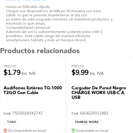
Hasta un 50% Más rápido
Cargue sus dispositivos al 50% en 30 minutos con esto
cable, lo que le permite mantenerse al día con
su estilo de vida ocupado mientras se mantiene productivo y
haciendo lo que amas.
Compatibilidad Universal
Además de ser lo suficientemente potente para USB-C
portátiles, este cable carga de manera eficiente
smartphones, tablets y más en tiempo récord
Productos relacionados
PRECIO
PRECIO
$1.79
$9.99
Inc. IVA
Inc. IVA
Audífonos Estéreo TG-1000
Cargador De Pared Negro
T2GO Con Cable
CHARGE WORX USB-C A
USB
7503028342747
643620011881
Cod:
Cod:
T2GO
CHARGE WORX
No Disponible en local
Disponible en local