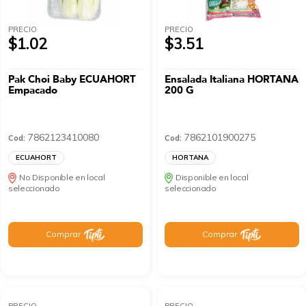
PRECIO
PRECIO
$1.02
$3.51
Pak Choi Baby ECUAHORT
Ensalada Italiana HORTANA
Empacado
200 G
7862123410080
7862101900275
Cod:
Cod:
ECUAHORT
HORTANA
No Disponible en local
Disponible en local
seleccionado
seleccionado
Comprar
Comprar
PRECIO
PRECIO