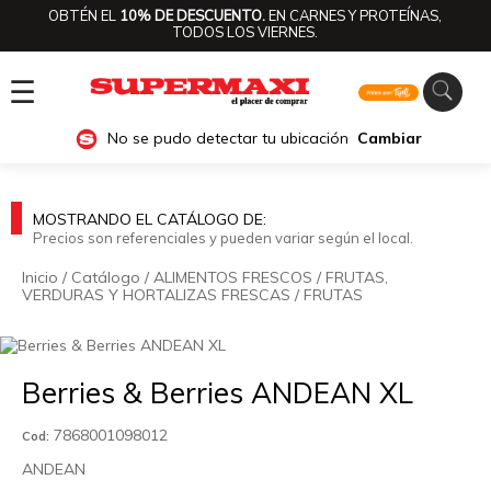
OBTÉN EL
10% DE DESCUENTO.
EN CARNES Y PROTEÍNAS,
TODOS LOS VIERNES.
☰
No se pudo detectar tu ubicación
Cambiar
MOSTRANDO EL CATÁLOGO DE:
Precios son referenciales y pueden variar según el local.
Inicio
/
Catálogo
/
ALIMENTOS FRESCOS
/
FRUTAS,
VERDURAS Y HORTALIZAS FRESCAS
/
FRUTAS
🔍
Berries & Berries ANDEAN XL
7868001098012
Cod:
ANDEAN