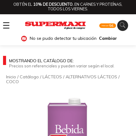
OBTÉN EL
10% DE DESCUENTO.
EN CARNES Y PROTEÍNAS,
TODOS LOS VIERNES.
☰
No se pudo detectar tu ubicación
Cambiar
MOSTRANDO EL CATÁLOGO DE:
Precios son referenciales y pueden variar según el local.
Inicio
/
Catálogo
/
LÁCTEOS
/
ALTERNATIVOS LÁCTEOS
/
COCO
🔍