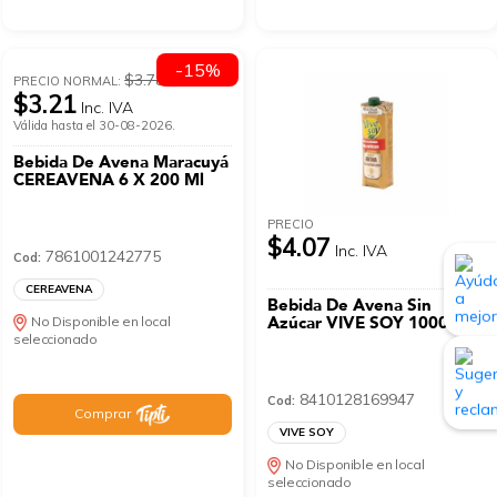
-15%
$3.78
PRECIO NORMAL:
$3.21
Inc. IVA
Válida hasta el 30-08-2026.
Bebida De Avena Maracuyá
CEREAVENA 6 X 200 Ml
PRECIO
$4.07
Inc. IVA
7861001242775
Cod:
CEREAVENA
Bebida De Avena Sin
Azúcar VIVE SOY 1000 Ml
No Disponible en local
seleccionado
8410128169947
Cod:
Comprar
VIVE SOY
No Disponible en local
seleccionado