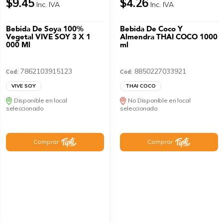
$9.45
$4.26
Inc. IVA
Inc. IVA
Bebida De Soya 100%
Bebida De Coco Y
Vegetal VIVE SOY 3 X 1
Almendra THAI COCO 1000
000 Ml
ml
7862103915123
8850227033921
Cod:
Cod:
VIVE SOY
THAI COCO
Disponible en local
No Disponible en local
seleccionado
seleccionado
Comprar
Comprar