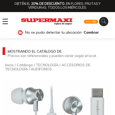
OBTÉN EL
20% DE DESCUENTO.
EN FLORES, FRUTAS Y
VERDURAS, TODOS LOS MIÉRCOLES.
☰
No se pudo detectar tu ubicación
Cambiar
MOSTRANDO EL CATÁLOGO DE:
Precios son referenciales y pueden variar según el local.
Inicio
/
Catálogo
/
TECNOLOGÍA
/
ACCESORIOS DE
TECNOLOGÍA
/
AUDíFONOS
🔍