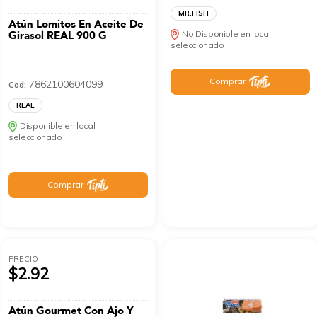
MR.FISH
Atún Lomitos En Aceite De
Girasol REAL 900 G
No Disponible en local
seleccionado
Comprar
7862100604099
Cod:
REAL
Disponible en local
seleccionado
Comprar
PRECIO
$2.92
Atún Gourmet Con Ajo Y