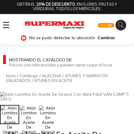
OBTÉN EL
20% DE DESCUENTO.
EN FLORES, FRUTAS Y
VERDURAS, TODOS LOS MIÉRCOLES.
☰
No se pudo detectar tu ubicación
Cambiar
MOSTRANDO EL CATÁLOGO DE:
Precios son referenciales y pueden variar según el local.
Inicio
/
Catálogo
/
ALACENA
/
ATUNES Y MARISCOS
ENLATADOS
/
ATUNES EN ACEITE
🔍