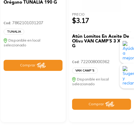
Orégano TUNALIA 190 G
PRECIO
$3.17
7862101031207
Cod:
TUNALIA
Atún Lomitos En Aceite De
Disponible en local
Oliva VAN CAMP´S 3 X 80
seleccionado
G
722008000362
Cod:
Comprar
VAN CAMP´S
Disponible en local
seleccionado
Comprar