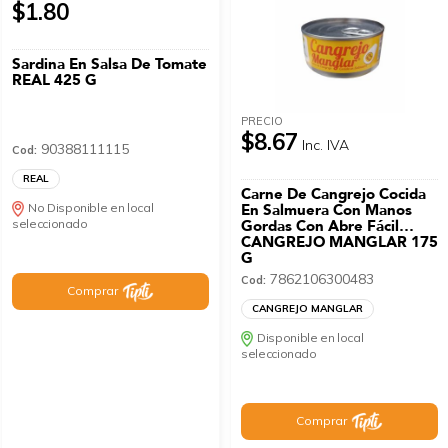
$1.80
Sardina En Salsa De Tomate
REAL 425 G
PRECIO
$8.67
Inc. IVA
90388111115
Cod:
REAL
Carne De Cangrejo Cocida
No Disponible en local
En Salmuera Con Manos
seleccionado
Gordas Con Abre Fácil
CANGREJO MANGLAR 175
G
7862106300483
Cod:
Comprar
CANGREJO MANGLAR
Disponible en local
seleccionado
Comprar