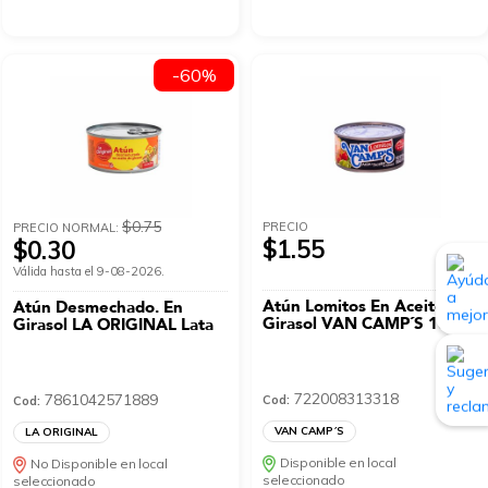
-60%
$0.75
PRECIO
PRECIO NORMAL:
$1.55
$0.30
Válida hasta el 9-08-2026.
Atún Lomitos En Aceite De
Atún Desmechado. En
Girasol VAN CAMP´S 184 G
Girasol LA ORIGINAL Lata
722008313318
7861042571889
Cod:
Cod:
VAN CAMP´S
LA ORIGINAL
Disponible en local
No Disponible en local
seleccionado
seleccionado