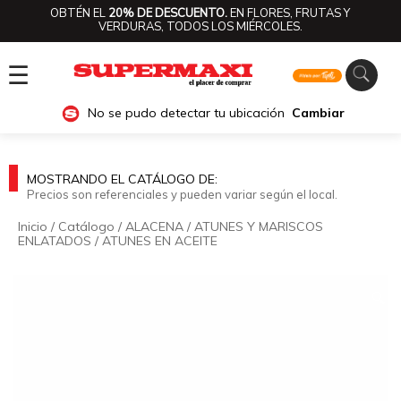
OBTÉN EL
20% DE DESCUENTO.
EN FLORES, FRUTAS Y
VERDURAS, TODOS LOS MIÉRCOLES.
☰
No se pudo detectar tu ubicación
Cambiar
MOSTRANDO EL CATÁLOGO DE:
Precios son referenciales y pueden variar según el local.
Inicio
/
Catálogo
/
ALACENA
/
ATUNES Y MARISCOS
ENLATADOS
/
ATUNES EN ACEITE
🔍