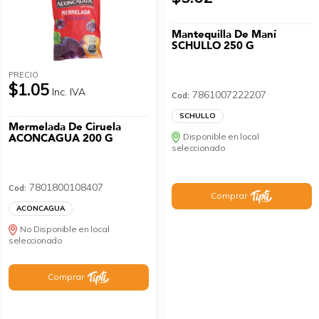
Mantequilla De Maní
SCHULLO 250 G
PRECIO
$1.05
Inc. IVA
7861007222207
Cod:
SCHULLO
Mermelada De Ciruela
ACONCAGUA 200 G
Disponible en local
seleccionado
7801800108407
Cod:
Comprar
ACONCAGUA
No Disponible en local
seleccionado
Comprar