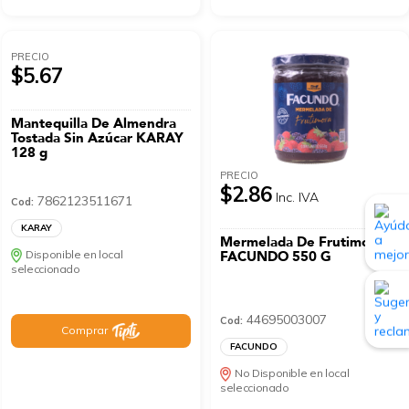
PRECIO
$5.67
Mantequilla De Almendra
Tostada Sin Azúcar KARAY
128 g
PRECIO
$2.86
Inc. IVA
7862123511671
Cod:
KARAY
Mermelada De Frutimora
Disponible en local
FACUNDO 550 G
seleccionado
44695003007
Cod:
Comprar
FACUNDO
No Disponible en local
seleccionado