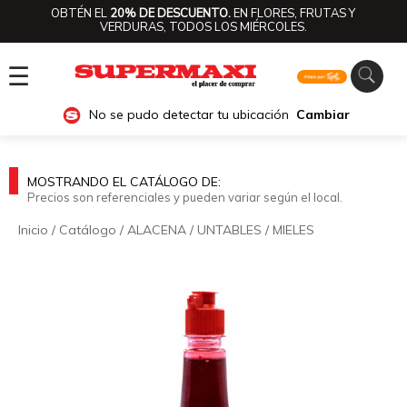
OBTÉN EL
20% DE DESCUENTO.
EN FLORES, FRUTAS Y
VERDURAS, TODOS LOS MIÉRCOLES.
☰
No se pudo detectar tu ubicación
Cambiar
MOSTRANDO EL CATÁLOGO DE:
Precios son referenciales y pueden variar según el local.
Inicio
/
Catálogo
/
ALACENA
/
UNTABLES
/
MIELES
🔍