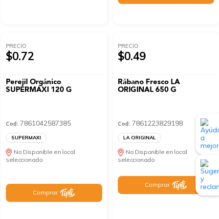
PRECIO
PRECIO
$0.72
$0.49
Perejil Orgánico
Rábano Fresco LA
SUPERMAXI 120 G
ORIGINAL 650 G
7861042587385
7861223829198
Cod:
Cod:
SUPERMAXI
LA ORIGINAL
No Disponible en local
No Disponible en local
seleccionado
seleccionado
Comprar
Comprar