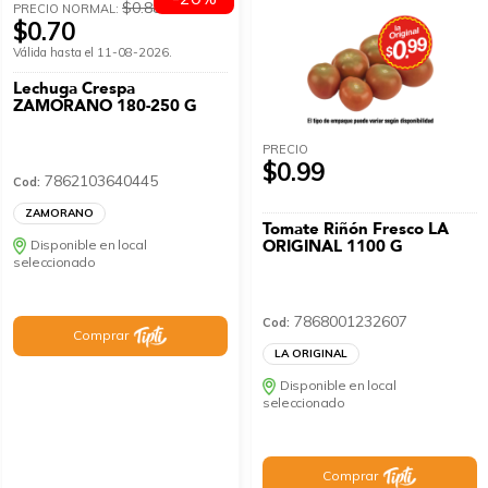
$0.88
PRECIO NORMAL:
$0.70
Válida hasta el 11-08-2026.
Lechuga Crespa
ZAMORANO 180-250 G
PRECIO
$0.99
7862103640445
Cod:
ZAMORANO
Tomate Riñón Fresco LA
ORIGINAL 1100 G
Disponible en local
seleccionado
7868001232607
Cod:
Comprar
LA ORIGINAL
Disponible en local
seleccionado
Comprar