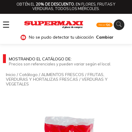
OBTÉN EL
20% DE DESCUENTO.
EN FLORES, FRUTAS Y
VERDURAS, TODOS LOS MIÉRCOLES.
☰
No se pudo detectar tu ubicación
Cambiar
MOSTRANDO EL CATÁLOGO DE:
Precios son referenciales y pueden variar según el local.
Inicio
/
Catálogo
/
ALIMENTOS FRESCOS
/
FRUTAS,
VERDURAS Y HORTALIZAS FRESCAS
/
VERDURAS Y
VEGETALES
🔍