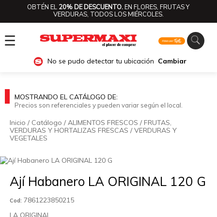
OBTÉN EL
20% DE DESCUENTO.
EN FLORES, FRUTAS Y
VERDURAS, TODOS LOS MIÉRCOLES.
☰
No se pudo detectar tu ubicación
Cambiar
MOSTRANDO EL CATÁLOGO DE:
Precios son referenciales y pueden variar según el local.
Inicio
/
Catálogo
/
ALIMENTOS FRESCOS
/
FRUTAS,
VERDURAS Y HORTALIZAS FRESCAS
/
VERDURAS Y
VEGETALES
🔍
Ají Habanero LA ORIGINAL 120 G
7861223850215
Cod:
LA ORIGINAL