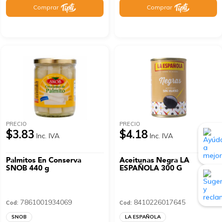
Comprar
Comprar
PRECIO
PRECIO
$3.83
$4.18
Inc. IVA
Inc. IVA
Palmitos En Conserva
Aceitunas Negra LA
SNOB 440 g
ESPAÑOLA 300 G
7861001934069
8410226017645
Cod:
Cod:
SNOB
LA ESPAÑOLA