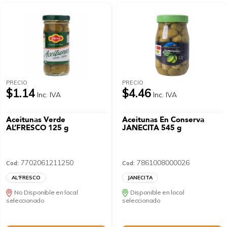
PRECIO
PRECIO
$1.14
$4.46
Inc. IVA
Inc. IVA
Aceitunas Verde
Aceitunas En Conserva
AL’FRESCO 125 g
JANECITA 545 g
7702061211250
7861008000026
Cod:
Cod:
AL'FRESCO
JANECITA
No Disponible en local
Disponible en local
seleccionado
seleccionado