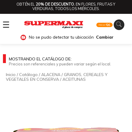
OBTÉN EL
20% DE DESCUENTO.
EN FLORES, FRUTAS Y
VERDURAS, TODOS LOS MIÉRCOLES.
☰
No se pudo detectar tu ubicación
Cambiar
MOSTRANDO EL CATÁLOGO DE:
Precios son referenciales y pueden variar según el local.
Inicio
/
Catálogo
/
ALACENA
/
GRANOS, CEREALES Y
VEGETALES EN CONSERVA
/
ACEITUNAS
🔍