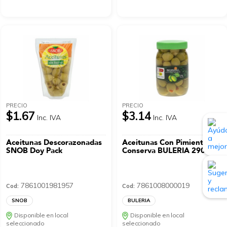
PRECIO
PRECIO
$1.67
$3.14
Inc. IVA
Inc. IVA
Aceitunas Descorazonadas
Aceitunas Con Pimiento En
SNOB Doy Pack
Conserva BULERIA 290 G
7861001981957
7861008000019
Cod:
Cod:
SNOB
BULERIA
Disponible en local
Disponible en local
seleccionado
seleccionado