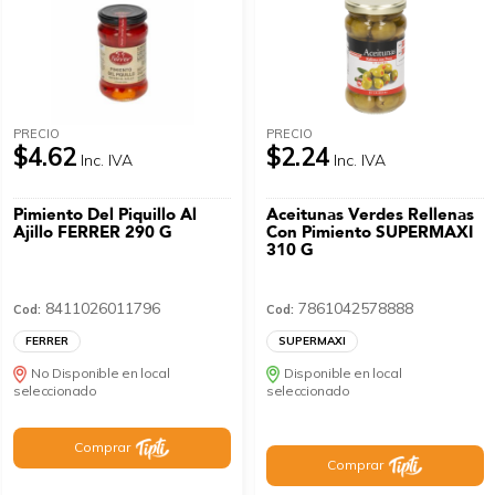
PRECIO
PRECIO
$4.62
$2.24
Inc. IVA
Inc. IVA
Pimiento Del Piquillo Al
Aceitunas Verdes Rellenas
Ajillo FERRER 290 G
Con Pimiento SUPERMAXI
310 G
8411026011796
7861042578888
Cod:
Cod:
FERRER
SUPERMAXI
No Disponible en local
Disponible en local
seleccionado
seleccionado
Comprar
Comprar