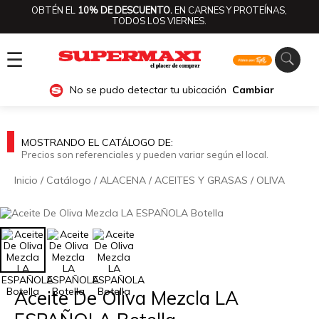
OBTÉN EL
10% DE DESCUENTO.
EN CARNES Y PROTEÍNAS,
TODOS LOS VIERNES.
☰
No se pudo detectar tu ubicación
Cambiar
MOSTRANDO EL CATÁLOGO DE:
Precios son referenciales y pueden variar según el local.
Inicio
/
Catálogo
/
ALACENA
/
ACEITES Y GRASAS
/
OLIVA
🔍
Aceite De Oliva Mezcla LA