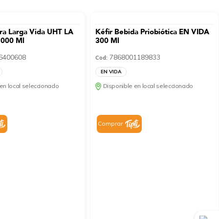
ra Larga Vida UHT LA
Kéfir Bebida Priobiótica EN VIDA
000 Ml
300 Ml
6400608
7868001189833
Cod:
EN VIDA
en local seleccionado
Disponible en local seleccionado
Comprar