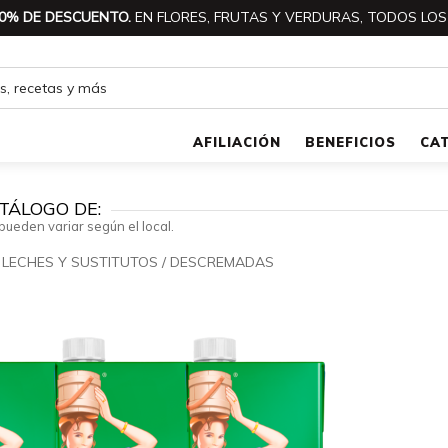
0% DE DESCUENTO.
EN FLORES, FRUTAS Y VERDURAS, TODOS LOS
AFILIACIÓN
BENEFICIOS
CA
TÁLOGO DE:
pueden variar según el local.
/
LECHES Y SUSTITUTOS
/
DESCREMADAS
🔍