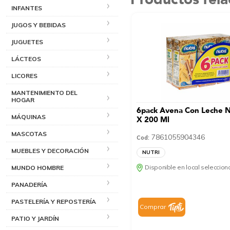
INFANTES
JUGOS Y BEBIDAS
JUGUETES
LÁCTEOS
LICORES
MANTENIMIENTO DEL
HOGAR
6pack Avena Con Leche 
MÁQUINAS
X 200 Ml
MASCOTAS
7861055904346
Cod:
MUEBLES Y DECORACIÓN
NUTRI
Disponible en local seleccio
MUNDO HOMBRE
PANADERÍA
PASTELERÍA Y REPOSTERÍA
Comprar
PATIO Y JARDÍN