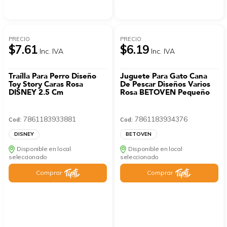
PRECIO
PRECIO
$7.61
$6.19
Inc. IVA
Inc. IVA
Traílla Para Perro Diseño
Juguete Para Gato Cana
Toy Story Caras Rosa
De Pescar Diseños Varios
DISNEY 2.5 Cm
Rosa BETOVEN Pequeño
7861183933881
7861183934376
Cod:
Cod:
DISNEY
BETOVEN
Disponible en local
Disponible en local
seleccionado
seleccionado
Comprar
Comprar