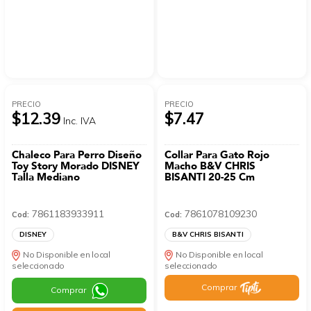
PRECIO
PRECIO
$12.39
$7.47
Inc. IVA
Chaleco Para Perro Diseño
Collar Para Gato Rojo
Toy Story Morado DISNEY
Macho B&V CHRIS
Talla Mediano
BISANTI 20-25 Cm
7861183933911
7861078109230
Cod:
Cod:
DISNEY
B&V CHRIS BISANTI
No Disponible en local
No Disponible en local
seleccionado
seleccionado
Comprar
Comprar