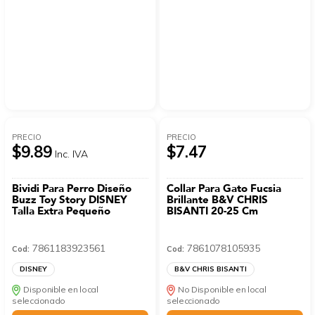
PRECIO
PRECIO
$9.89
$7.47
Inc. IVA
Bividi Para Perro Diseño
Collar Para Gato Fucsia
Buzz Toy Story DISNEY
Brillante B&V CHRIS
Talla Extra Pequeño
BISANTI 20-25 Cm
7861183923561
7861078105935
Cod:
Cod:
DISNEY
B&V CHRIS BISANTI
Disponible en local
No Disponible en local
seleccionado
seleccionado