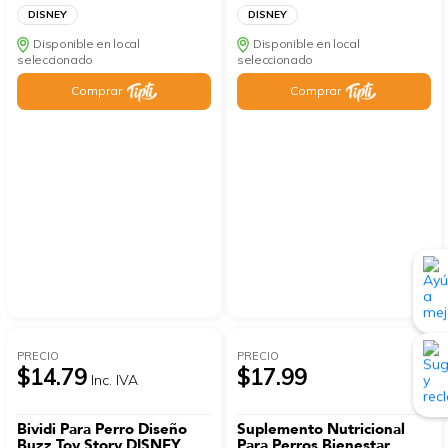
DISNEY
DISNEY
Disponible en local
Disponible en local
seleccionado
seleccionado
Comprar
Comprar
PRECIO
PRECIO
$14.79
$17.99
Inc. IVA
Bividi Para Perro Diseño
Suplemento Nutricional
Buzz Toy Story DISNEY
Para Perros Bienestar