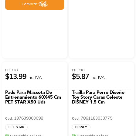
Comprar
PRECIO
PRECIO
$13.99
$5.87
Inc. IVA
Inc. IVA
Pads Para Mascota De
Traílla Para Perro Diseño
Entrenamiento 60X45 Cm
Toy Story Caras Celeste
PET STAR X50 Uds
DISNEY 1.5 Cm
197639303098
7861183933775
Cod:
Cod:
PET STAR
DISNEY
Disponible en local
Disponible en local