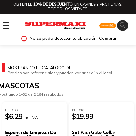
OBTÉN EL
10% DE DESCUENTO.
EN CARNES Y PROTEÍNAS,
TODOS LOS VIERNES.
☰
No se pudo detectar tu ubicación
Cambiar
MOSTRANDO EL CATÁLOGO DE:
Precios son referenciales y pueden variar según el local.
MASCOTAS
Mostrando 1–32 de 2.164 resultados
PRECIO
PRECIO
$6.29
$19.99
Inc. IVA
Ver categorías
Espuma de Limpieza De
Set Para Gato Collar