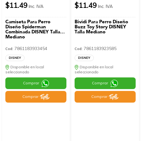
$11.49
$11.49
Inc. IVA
Inc. IVA
Camiseta Para Perro
Bividi Para Perro Diseño
Diseño Spiderman
Buzz Toy Story DISNEY
Combinada DISNEY Talla
Talla Mediano
Mediano
7861183933454
7861183923585
Cod:
Cod:
DISNEY
DISNEY
Disponible en local
Disponible en local
seleccionado
seleccionado
Comprar
Comprar
Comprar
Comprar